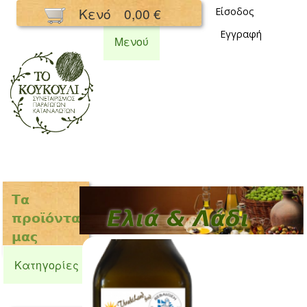
Παράκαμψη
Κενό
0,00 €
Είσοδος
προς το
Εγγραφή
κυρίως
Μενού
περιεχόμενο
Συνεταιρισμός
Κουκούλι
Τα
Eλιά & Λάδι
προϊόντα
μας
Κατηγορίες