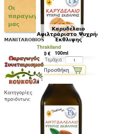
Οι
παραγωγοί
μας
Καρυδέλαιο
Αφιλτράριστο Ψυχρής
Έκθλιψης
ΜΑΝΙΤΑRΟΒΙΟS
Thrakiland
100ml
8,00 €
Τεμάχια
Κατηγορίες
προιόντων: