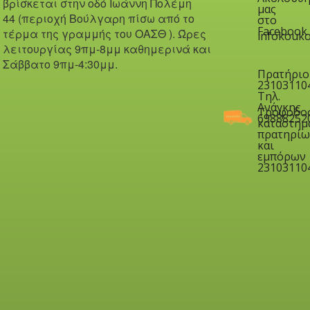
βρίσκεται στην οδό Iωάννη Πολέμη
μας
44 (περιοχή Βούλγαρη πίσω από το
στο
Facebook
τέρμα της γραμμής του ΟΑΣΘ ). Ώ
ρες
infokouko
λειτουργίας 9πμ-8μμ καθημερινά και
Σάββατο 9πμ-4:30μμ.
Πρατήριο
23103110
Τηλ.
Ανάγκης
Τροφοδο
69888252
καταστημ
πρατηρίω
και
εμπόρων
23103110