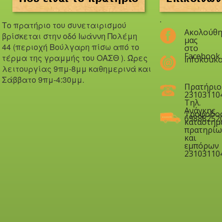
.
Το πρατήριο του συνεταιρισμού
Ακολούθη
βρίσκεται στην οδό Iωάννη Πολέμη
μας
44 (περιοχή Βούλγαρη πίσω από το
στο
Facebook
τέρμα της γραμμής του ΟΑΣΘ ). Ώ
ρες
infokouko
λειτουργίας 9πμ-8μμ καθημερινά και
Σάββατο 9πμ-4:30μμ.
Πρατήριο
23103110
Τηλ.
Ανάγκης
Τροφοδο
69888252
καταστημ
πρατηρίω
και
εμπόρων
23103110