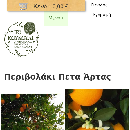
Παράκαμψη
Κενό
0,00 €
Είσοδος
προς το
Εγγραφή
κυρίως
Μενού
περιεχόμενο
Συνεταιρισμός
Κουκούλι
Περιβολάκι Πετα Άρτας