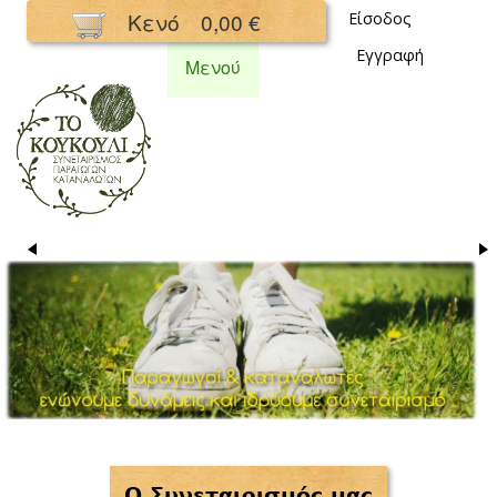
Παράκαμψη
Κενό
0,00 €
Είσοδος
προς το
Εγγραφή
κυρίως
Μενού
περιεχόμενο
Συνεταιρισμός
Κουκούλι
Ο Συνεταιρισμός μας