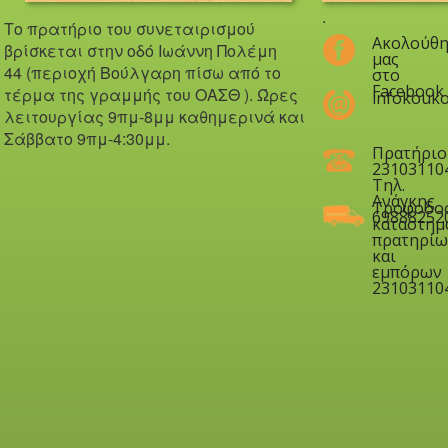
.
Το πρατήριο του συνεταιρισμού
Ακολούθη
βρίσκεται στην οδό Iωάννη Πολέμη
μας
44 (περιοχή Βούλγαρη πίσω από το
στο
Facebook
τέρμα της γραμμής του ΟΑΣΘ ). Ώ
ρες
infokouko
λειτουργίας 9πμ-8μμ καθημερινά και
Σάββατο 9πμ-4:30μμ.
Πρατήριο
23103110
Τηλ.
Ανάγκης
Τροφοδο
69888252
καταστημ
πρατηρίω
και
εμπόρων
23103110