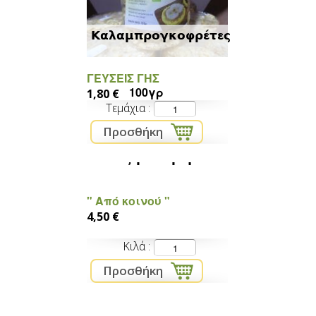
Καλαμπρογκοφρέτες
ΓΕΥΣΕΙΣ ΓΗΣ
100γρ
1,80 €
Τεμάχια
παξιμάδι μιγάδι
" Από κοινού "
4,50 €
Κιλά