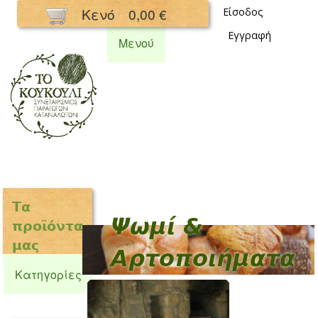
Παράκαμψη
Κενό
0,00 €
Είσοδος
προς το
Εγγραφή
κυρίως
Μενού
περιεχόμενο
Συνεταιρισμός
Κουκούλι
Τα
Ψωμί &
προϊόντα
μας
Αρτοποιήματα
Κατηγορίες