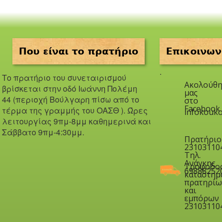
Που είναι το πρατήριο
Επικοινων
.
Το πρατήριο του συνεταιρισμού
Ακολούθη
βρίσκεται στην οδό Iωάννη Πολέμη
μας
44 (περιοχή Βούλγαρη πίσω από το
στο
Facebook
τέρμα της γραμμής του ΟΑΣΘ ). Ώ
ρες
infokouko
λειτουργίας 9πμ-8μμ καθημερινά και
Σάββατο 9πμ-4:30μμ.
Πρατήριο
23103110
Τηλ.
Ανάγκης
Τροφοδο
69888252
καταστημ
πρατηρίω
και
εμπόρων
23103110