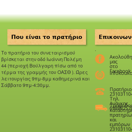
Που είναι το πρατήριο
Επικοινων
.
Το πρατήριο του συνεταιρισμού
Ακολούθη
βρίσκεται στην οδό Iωάννη Πολέμη
μας
44 (περιοχή Βούλγαρη πίσω από το
στο
Facebook
τέρμα της γραμμής του ΟΑΣΘ ). Ώ
ρες
infokouko
λειτουργίας 9πμ-8μμ καθημερινά και
Σάββατο 9πμ-4:30μμ.
Πρατήριο
23103110
Τηλ.
Ανάγκης
Τροφοδο
69888252
καταστημ
πρατηρίω
και
εμπόρων
23103110