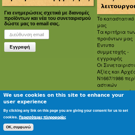
λειτουργο
Για ενημερώσεις σχετικά με διανομές
To καταστατικό
προϊόντων και νέα του συνεταιρισμού
δώστε μας το email σας.
μας
Τα κριτήρια τω
προιόντων μας
Έντυπο
συμμετοχής -
εγγραφής
Οι Συνεταιριστ
Αξίες και Αρχέ
Ν1667/1986 περ
αστικών
συνεταιρισμών
We use cookies on this site to enhance your
Πολιτική
user experience
Απορρήτου
By clicking any link on this page you are giving your consent for us to set
Oροι και
cookies.
προϋποθέσεις
Περισσότερες πληροφορίες
χρήσης
OK, συμφωνώ