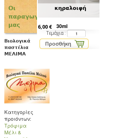
Οι
κηραλοιφή
παραγωγοί
μας
30ml
6,00 €
Τεμάχια
Βιολογικά
παστέλια
ΜΕΛΙΜΑ
Κατηγορίες
προιόντων:
Τρόφιμα
Μέλι &