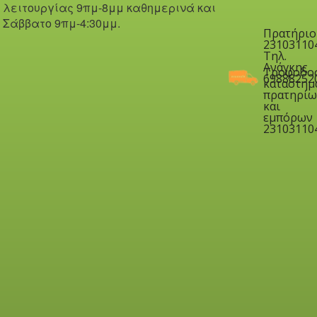
λειτουργίας 9πμ-8μμ καθημερινά και
Σάββατο 9πμ-4:30μμ.
Πρατήριο
23103110
Τηλ.
Ανάγκης
Τροφοδο
69888252
καταστημ
πρατηρίω
και
εμπόρων
23103110