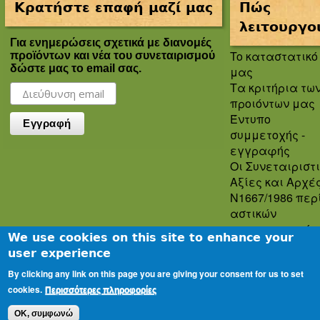
Κρατήστε επαφή μαζί μας
Πώς
λειτουργο
Για ενημερώσεις σχετικά με διανομές
To καταστατικό
προϊόντων και νέα του συνεταιρισμού
δώστε μας το email σας.
μας
Τα κριτήρια τω
προιόντων μας
Έντυπο
συμμετοχής -
εγγραφής
Οι Συνεταιριστ
Αξίες και Αρχέ
Ν1667/1986 περ
αστικών
συνεταιρισμών
We use cookies on this site to enhance your
Πολιτική
user experience
Απορρήτου
By clicking any link on this page you are giving your consent for us to set
Oροι και
cookies.
προϋποθέσεις
Περισσότερες πληροφορίες
χρήσης
OK, συμφωνώ