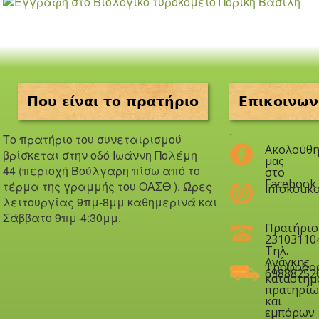
Που είναι το πρατήριο
Επικοινων
.
Το πρατήριο του συνεταιρισμού
Ακολούθη
βρίσκεται στην οδό Iωάννη Πολέμη
μας
44 (περιοχή Βούλγαρη πίσω από το
στο
Facebook
τέρμα της γραμμής του ΟΑΣΘ ). Ώ
ρες
infokouko
λειτουργίας 9πμ-8μμ καθημερινά και
Σάββατο 9πμ-4:30μμ.
Πρατήριο
23103110
Τηλ.
Ανάγκης
Τροφοδο
69888252
καταστημ
πρατηρίω
και
εμπόρων