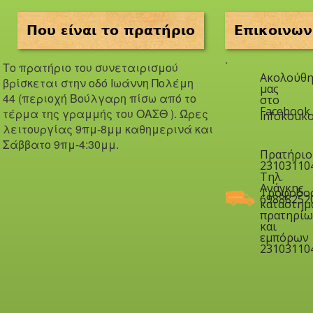
Που είναι το πρατήριο
Επικοινων
.
Το πρατήριο του συνεταιρισμού
Ακολούθη
βρίσκεται στην οδό Iωάννη Πολέμη
μας
44 (περιοχή Βούλγαρη πίσω από το
στο
Facebook
τέρμα της γραμμής του ΟΑΣΘ ). Ώ
ρες
infokouko
λειτουργίας 9πμ-8μμ καθημερινά και
Σάββατο 9πμ-4:30μμ.
Πρατήριο
23103110
Τηλ.
Ανάγκης
Τροφοδο
69888252
καταστημ
πρατηρίω
και
εμπόρων
23103110