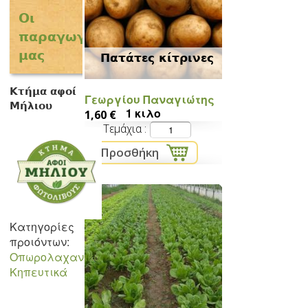
Οι
παραγωγοί
μας
Πατάτες κίτρινες
Κτήμα αφοί
Γεωργίου Παναγιώτης
Μήλιου
1 κιλο
1,60 €
Τεμάχια
Κατηγορίες
προιόντων:
Οπωρολαχανικά
Κηπευτικά