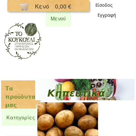
Παράκαμψη
Κενό
0,00 €
Είσοδος
προς το
Εγγραφή
κυρίως
Μενού
περιεχόμενο
Συνεταιρισμός
Κουκούλι
Τα
Κηπευτικά
προϊόντα
μας
Κατηγορίες