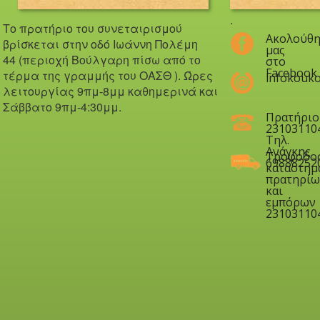
.
Το πρατήριο του συνεταιρισμού
Ακολούθη
βρίσκεται στην οδό Iωάννη Πολέμη
μας
44 (περιοχή Βούλγαρη πίσω από το
στο
Facebook
τέρμα της γραμμής του ΟΑΣΘ ). Ώ
ρες
infokouko
λειτουργίας 9πμ-8μμ καθημερινά και
Σάββατο 9πμ-4:30μμ.
Πρατήριο
23103110
Τηλ.
Ανάγκης
Τροφοδο
69888252
καταστημ
πρατηρίω
και
εμπόρων
23103110