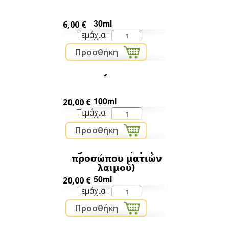
30ml
6,00 €
Τεμάχια
Honey after sun
100ml
20,00 €
Τεμάχια
light cream (κρέμα
προσώπου ματιών
λαιμού)
50ml
20,00 €
Τεμάχια
Αμυγδαλέλαιο