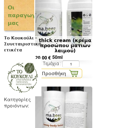
Οι
παραγωγοί
μας
Tο Κουκούλι -
thick cream (κρέμα
Συνεταιριστική
προσώπου ματιών
ετικέτα
λαιμού)
50ml
20,00 €
Τεμάχια
Κατηγορίες
προιόντων: