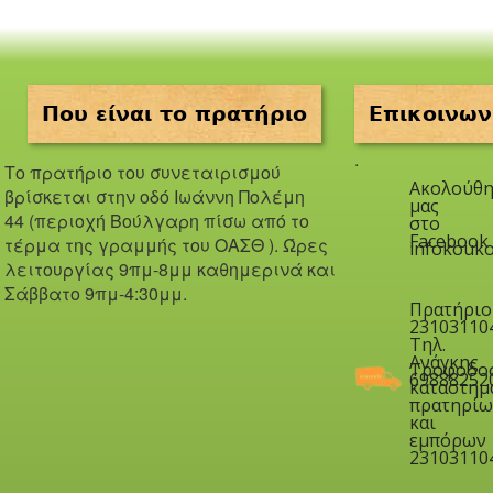
Που είναι το πρατήριο
Επικοινων
.
Το πρατήριο του συνεταιρισμού
Ακολούθη
βρίσκεται στην οδό Iωάννη Πολέμη
μας
44 (περιοχή Βούλγαρη πίσω από το
στο
Facebook
τέρμα της γραμμής του ΟΑΣΘ ). Ώ
ρες
infokouko
λειτουργίας 9πμ-8μμ καθημερινά και
Σάββατο 9πμ-4:30μμ.
Πρατήριο
23103110
Τηλ.
Ανάγκης
Τροφοδο
69888252
καταστημ
πρατηρίω
και
εμπόρων
23103110