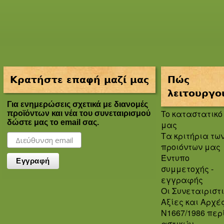
Κρατήστε επαφή μαζί μας
Πώς
λειτουργο
Για ενημερώσεις σχετικά με διανομές
To καταστατικό
προϊόντων και νέα του συνεταιρισμού
δώστε μας το email σας.
μας
Τα κριτήρια τω
προιόντων μας
Έντυπο
συμμετοχής -
εγγραφής
Οι Συνεταιριστ
Αξίες και Αρχέ
Ν1667/1986 περ
αστικών