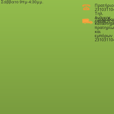
Σάββατο 9πμ-4:30μμ.
Πρατήριο
23103110
Τηλ.
Ανάγκης
Τροφοδο
69888252
καταστημ
πρατηρίω
και
εμπόρων
23103110