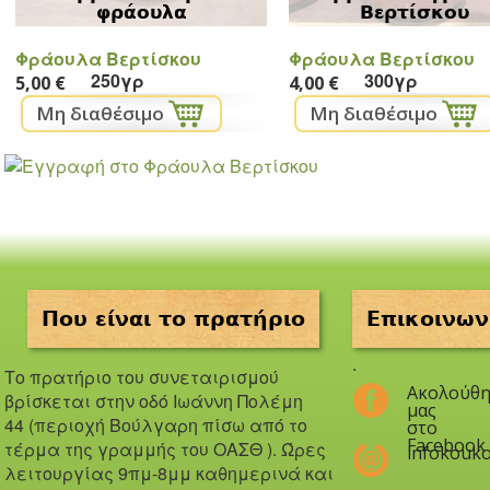
φράουλα
Βερτίσκου
Φράουλα Βερτίσκου
Φράουλα Βερτίσκου
250γρ
300γρ
5,00 €
4,00 €
Που είναι το πρατήριο
Επικοινων
.
Το πρατήριο του συνεταιρισμού
Ακολούθη
βρίσκεται στην οδό Iωάννη Πολέμη
μας
44 (περιοχή Βούλγαρη πίσω από το
στο
Facebook
τέρμα της γραμμής του ΟΑΣΘ ). Ώ
ρες
infokouko
λειτουργίας 9πμ-8μμ καθημερινά και