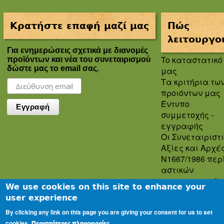
Κρατήστε επαφή μαζί μας
Πώς
λειτουργο
Για ενημερώσεις σχετικά με διανομές
To καταστατικό
προϊόντων και νέα του συνεταιρισμού
δώστε μας το email σας.
μας
Τα κριτήρια τω
προιόντων μας
Έντυπο
συμμετοχής -
εγγραφής
Οι Συνεταιριστ
Αξίες και Αρχέ
Ν1667/1986 περ
αστικών
συνεταιρισμών
We use cookies on this site to enhance your
Πολιτική
user experience
Απορρήτου
By clicking any link on this page you are giving your consent for us to set
Oροι και
cookies.
Περισσότερες πληροφορίες