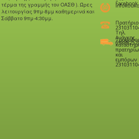
Facebook
τέρμα της γραμμής του ΟΑΣΘ ). Ώ
ρες
infokouko
λειτουργίας 9πμ-8μμ καθημερινά και
Σάββατο 9πμ-4:30μμ.
Πρατήριο
23103110
Τηλ.
Ανάγκης
Τροφοδο
69888252
καταστημ
πρατηρίω
και
εμπόρων
23103110