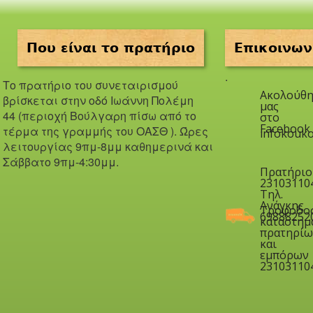
Που είναι το πρατήριο
Επικοινων
.
Το πρατήριο του συνεταιρισμού
Ακολούθη
βρίσκεται στην οδό Iωάννη Πολέμη
μας
44 (περιοχή Βούλγαρη πίσω από το
στο
Facebook
τέρμα της γραμμής του ΟΑΣΘ ). Ώ
ρες
infokouko
λειτουργίας 9πμ-8μμ καθημερινά και
Σάββατο 9πμ-4:30μμ.
Πρατήριο
23103110
Τηλ.
Ανάγκης
Τροφοδο
69888252
καταστημ
πρατηρίω
και
εμπόρων
23103110