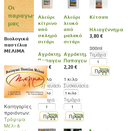
Οι
παραγωγοί
Αλεύρι
Αλεύρι
Κέτσαπ
μας
κίτρινο
λευκό
Ηλιογέννημα
από
από
3,80 €
σκληρό
μαλακό
Βιολογικά
σιτάρι
σιτάρι
παστέλια
300ml
ΜΕΛΙΜΑ
Αγρόκτημα
Αγρόκτημα
Τεμάχια
Παπαγεωργίου
Παπαγεωργίου
2,20 €
2,20 €
1 κιλο
1 κιλο
Συσκευασία
Συσκευασία
Τεμάχια
Τεμάχια
Κατηγορίες
προιόντων:
Τρόφιμα
Μέλι &