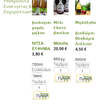
Υποπροϊόντα
Σνακ υγείας &
Ζαχαροπλαστικής
βιολογικός
Μέλι
Μηλόξυδο
χυμός
Ελατο
Διοδώρα-
μήλου
βανίλια
Θεοδώρα
ΝΙΤΣΑ
Melodia
Λιόλιου
ΕΥΦΗΜΙΑ
20,00 €
4,50 €
3,80 €
850γρ
500ml
720ml
Τεμάχια
Τεμάχια
Συσκευασία
Τεμάχια