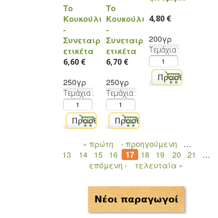
Tο
Tο
Κουκούλι
Κουκούλι
4,80 €
-
-
200γρ
Συνεταιριστική
Συνεταιριστική
Τεμάχια
ετικέτα
ετικέτα
6,60 €
6,70 €
250γρ
250γρ
Τεμάχια
Τεμάχια
« πρώτη
‹ προηγούμενη
…
Σελίδες
13
14
15
16
17
18
19
20
21
…
επόμενη ›
τελευταία »
Νέοι παραγωγοί