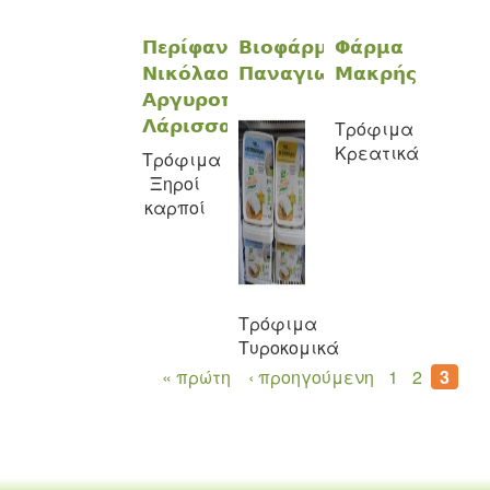
Περίφανος
Βιοφάρμα
Φάρμα
Νικόλαος-
Παναγιωτίδη
Μακρής
Αργυροπούλι
Λάρισσας
Τρόφιμα
Κρεατικά
Τρόφιμα
Ξηροί
καρποί
Τρόφιμα
Tυροκομικά
« πρώτη
‹ προηγούμενη
1
2
3
Σελίδες