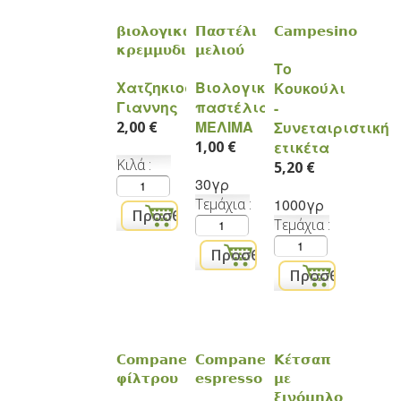
βιολογικά
Παστέλι
Campesino
κρεμμυδια
μελιού
Tο
Χατζηκιοσές
Βιολογικά
Κουκούλι
Γιαννης
παστέλια
-
ΜΕΛΙΜΑ
2,00 €
Συνεταιριστική
1,00 €
ετικέτα
Κιλά
5,20 €
30γρ
Τεμάχια
1000γρ
Τεμάχια
Companero
Companero
Κέτσαπ
φίλτρου
espresso
με
ξινόμηλο