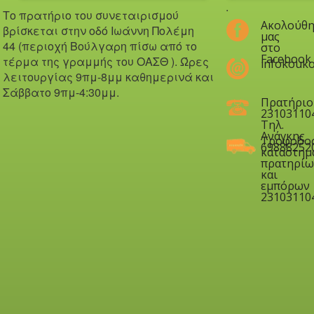
.
Το πρατήριο του συνεταιρισμού
Ακολούθη
βρίσκεται στην οδό Iωάννη Πολέμη
μας
44 (περιοχή Βούλγαρη πίσω από το
στο
Facebook
τέρμα της γραμμής του ΟΑΣΘ ). Ώ
ρες
infokouko
λειτουργίας 9πμ-8μμ καθημερινά και
Σάββατο 9πμ-4:30μμ.
Πρατήριο
23103110
Τηλ.
Ανάγκης
Τροφοδο
69888252
καταστημ
πρατηρίω
και
εμπόρων
23103110