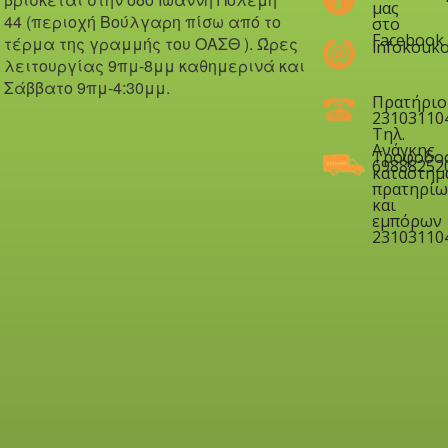
μας
44 (περιοχή Βούλγαρη πίσω από το
στο
Facebook
τέρμα της γραμμής του ΟΑΣΘ ). Ώ
ρες
infokouko
λειτουργίας 9πμ-8μμ καθημερινά και
Σάββατο 9πμ-4:30μμ.
Πρατήριο
23103110
Τηλ.
Ανάγκης
Τροφοδο
69888252
καταστημ
πρατηρίω
και
εμπόρων
23103110