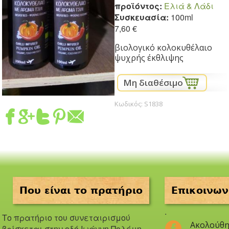
προϊόντος:
Eλιά & Λάδι
Συσκευασία:
100ml
7,60 €
βιολογικό κολοκυθέλαιο
ψυχρής έκθλιψης
Κωδικός:
S1838
Που είναι το πρατήριο
Επικοινων
.
Το πρατήριο του συνεταιρισμού
Ακολούθη
βρίσκεται στην οδό Iωάννη Πολέμη