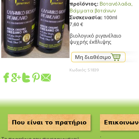
προϊόντος:
Βοτανόλαδα,
Βάμματα βοτάνων
Συσκευασία:
100ml
7,60 €
βιολογικό ριγανέλαιο
ψυχρής έκθλιψης
Κωδικός:
S1839
Που είναι το πρατήριο
Επικοινων
.
Το πρατήριο του συνεταιρισμού