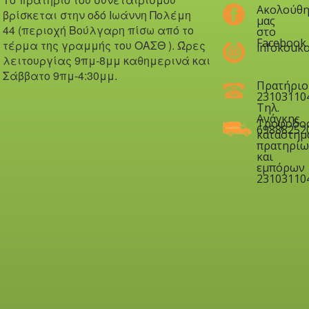
Ακολούθη
βρίσκεται στην οδό Iωάννη Πολέμη
μας
44 (περιοχή Βούλγαρη πίσω από το
στο
Facebook
τέρμα της γραμμής του ΟΑΣΘ ). Ώ
ρες
infokouko
λειτουργίας 9πμ-8μμ καθημερινά και
Σάββατο 9πμ-4:30μμ.
Πρατήριο
23103110
Τηλ.
Ανάγκης
Τροφοδο
69888252
καταστημ
πρατηρίω
και
εμπόρων
23103110