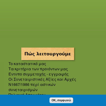
Πώς λειτουργούμε
To καταστατικό μας
Τα κριτήρια των προιόντων μας
Έντυπο συμμετοχής - εγγραφής
Οι Συνεταιριστικές Αξίες και Αρχές
Ν1667/1986 περί αστικών
συνεταιρισμών
Πολιτική Απορρήτου
Oροι και προϋποθέσεις χρήσης
OK, συμφωνώ