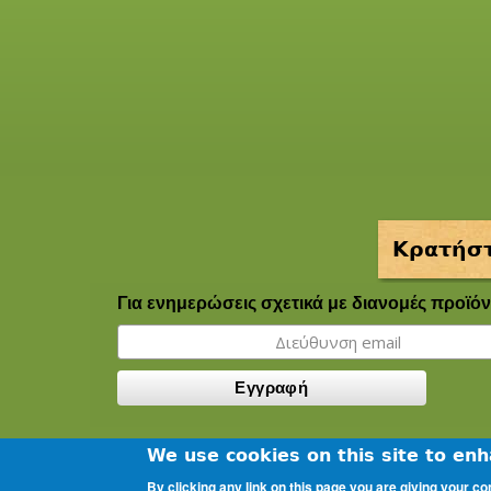
Κρατήστ
Για ενημερώσεις σχετικά με διανομές προϊόν
We use cookies on this site to en
By clicking any link on this page you are giving your co