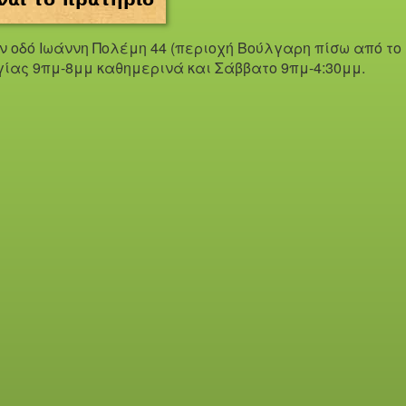
ην οδό Iωάννη Πολέμη 44 (περιοχή Βούλγαρη πίσω από το
γίας 9πμ-8μμ καθημερινά και Σάββατο 9πμ-4:30μμ.