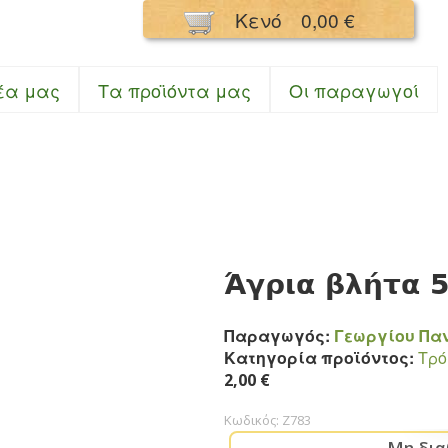
Παράκαμψη
Κενό
0,00 €
προς το
κυρίως
περιεχόμενο
σμός Κουκούλι
έα μας
Τα προϊόντα μας
Oι παραγωγοί
Άγρια βλήτα 
Παραγωγός:
Γεωργίου Πα
Κατηγορία προϊόντος:
Τρ
2,00 €
Κωδικός:
Z783