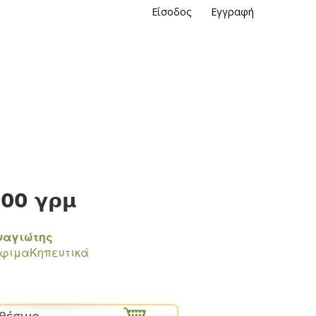
Είσοδος
Εγγραφή
500 γρμ
ναγιώτης
όφιμα
Κηπευτικά