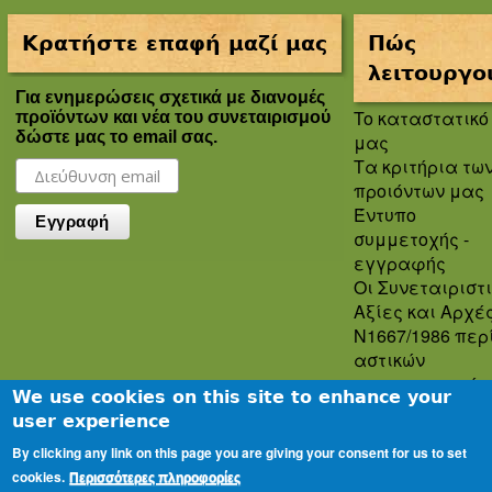
Κρατήστε επαφή μαζί μας
Πώς
λειτουργο
Για ενημερώσεις σχετικά με διανομές
To καταστατικό
προϊόντων και νέα του συνεταιρισμού
δώστε μας το email σας.
μας
Τα κριτήρια τω
προιόντων μας
Έντυπο
συμμετοχής -
εγγραφής
Οι Συνεταιριστ
Αξίες και Αρχέ
Ν1667/1986 περ
αστικών
συνεταιρισμών
We use cookies on this site to enhance your
Πολιτική
user experience
Απορρήτου
By clicking any link on this page you are giving your consent for us to set
Oροι και
cookies.
προϋποθέσεις
Περισσότερες πληροφορίες