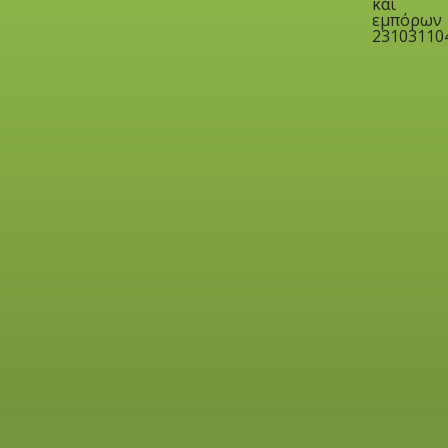
και
εμπόρων
23103110