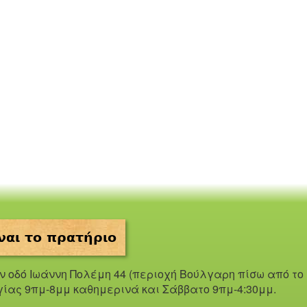
ναι το πρατήριο
ην οδό Iωάννη Πολέμη 44 (περιοχή Βούλγαρη πίσω από το
γίας 9πμ-8μμ καθημερινά και Σάββατο 9πμ-4:30μμ.