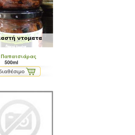
ιαστή ντοματα
 Παπατσιάρας
500ml