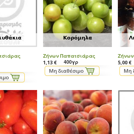
κυθάκια
Κορόμηλα
Λ
τσιάρας
Ζήνων Παπατσιάρας
Ζήνων
400γρ
1,13 €
5,00 €