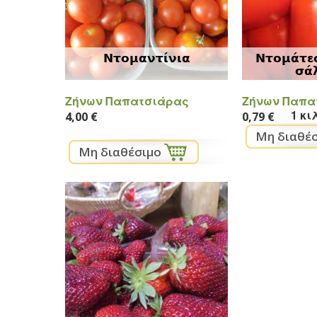
Ντομαντίνια
Ντομάτες
σά
Ζήνων Παπατσιάρας
Ζήνων Παπα
1 κι
4,00 €
0,79 €