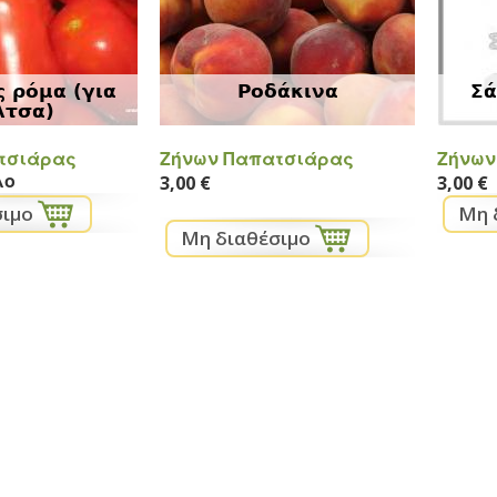
 ρόμα (για
Ροδάκινα
Σά
λτσα)
τσιάρας
Ζήνων Παπατσιάρας
Ζήνων
λο
3,00 €
3,00 €