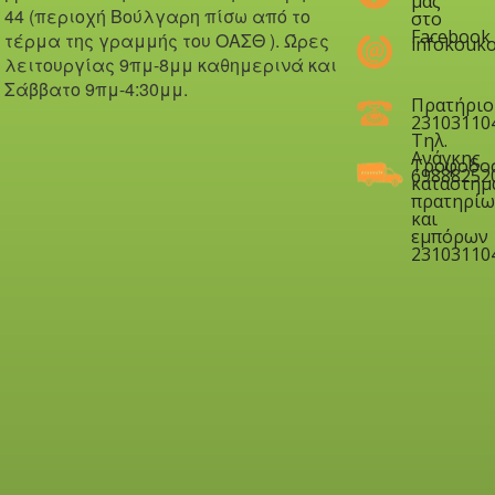
μας
44 (περιοχή Βούλγαρη πίσω από το
στο
Facebook
τέρμα της γραμμής του ΟΑΣΘ ). Ώ
ρες
infokouko
λειτουργίας 9πμ-8μμ καθημερινά και
Σάββατο 9πμ-4:30μμ.
Πρατήριο
23103110
Τηλ.
Ανάγκης
Τροφοδο
69888252
καταστημ
πρατηρίω
και
εμπόρων
23103110