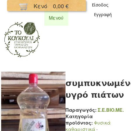
Παράκαμψη
Κενό
0,00 €
Είσοδος
προς το
Εγγραφή
κυρίως
Μενού
περιεχόμενο
Συνεταιρισμός
Κουκούλι
συμπυκνωμέν
υγρό πιάτων
Παραγωγός:
Σ.Ε.ΒΙΟ.ΜΕ.
Κατηγορία
προϊόντος:
Φυσικά
καθαριστικά -