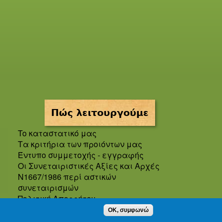
Πώς λειτουργούμε
To καταστατικό μας
Τα κριτήρια των προιόντων μας
Έντυπο συμμετοχής - εγγραφής
Οι Συνεταιριστικές Αξίες και Αρχές
Ν1667/1986 περί αστικών
συνεταιρισμών
Πολιτική Απορρήτου
Oροι και προϋποθέσεις χρήσης
OK, συμφωνώ