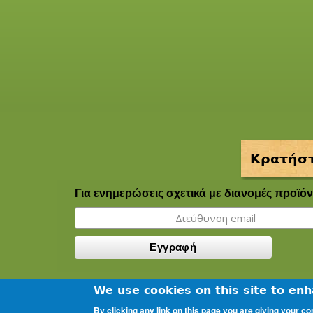
Κρατήστ
Για ενημερώσεις σχετικά με διανομές προϊόν
We use cookies on this site to en
By clicking any link on this page you are giving your co