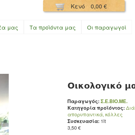
Παράκαμψη
Κενό
0,00 €
προς το
κυρίως
περιεχόμενο
σμός Κουκούλι
έα μας
Τα προϊόντα μας
Oι παραγωγοί
Οικολογικό μ
Παραγωγός:
Σ.Ε.ΒΙΟ.ΜΕ.
Κατηγορία προϊόντος:
Δι
απορυπαντικά, κόλλες
Συσκευασία:
1lt
3,50 €