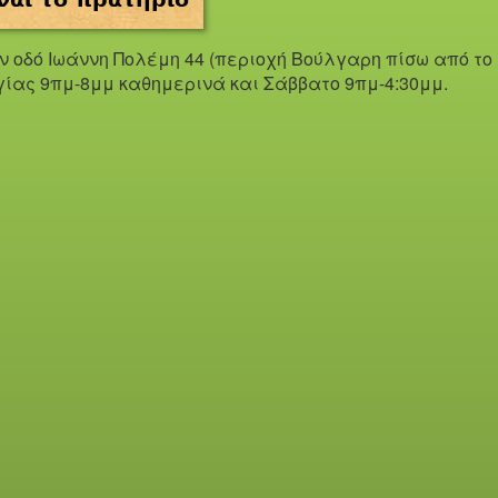
ην οδό Iωάννη Πολέμη 44 (περιοχή Βούλγαρη πίσω από το
γίας 9πμ-8μμ καθημερινά και Σάββατο 9πμ-4:30μμ.