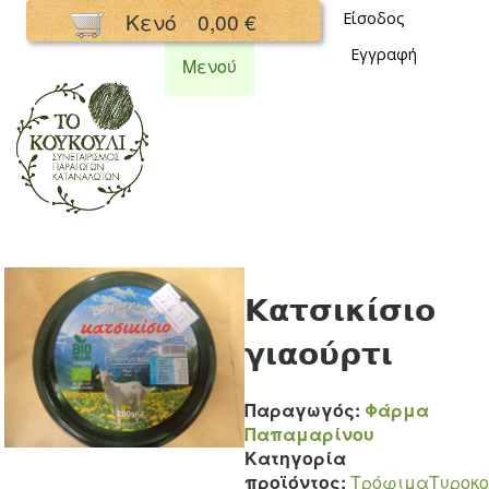
Παράκαμψη
Κενό
0,00 €
Είσοδος
προς το
Εγγραφή
κυρίως
Μενού
περιεχόμενο
Συνεταιρισμός
Κουκούλι
Κατσικίσιο
γιαούρτι
Παραγωγός:
Φάρμα
Παπαμαρίνου
Κατηγορία
προϊόντος:
Τρόφιμα
Tυροκ