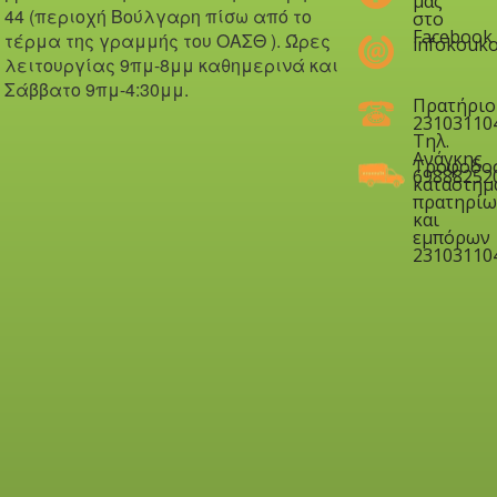
μας
44 (περιοχή Βούλγαρη πίσω από το
στο
Facebook
τέρμα της γραμμής του ΟΑΣΘ ). Ώ
ρες
infokouko
λειτουργίας 9πμ-8μμ καθημερινά και
Σάββατο 9πμ-4:30μμ.
Πρατήριο
23103110
Τηλ.
Ανάγκης
Τροφοδο
69888252
καταστημ
πρατηρίω
και
εμπόρων
23103110